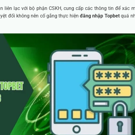
ần liên lạc với bộ phận CSKH, cung cấp các thông tin để xác 
uyệt đối không nên cố gắng thực hiện
đăng nhập Topbet
quá nh