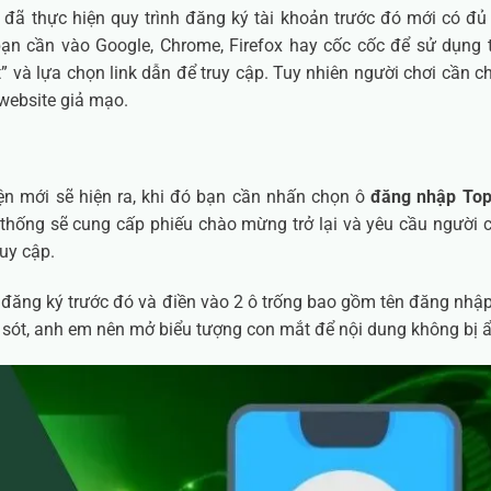
đã thực hiện quy trình đăng ký tài khoản trước đó mới có đủ
ạn cần vào Google, Chrome, Firefox hay cốc cốc để sử dụng 
 và lựa chọn link dẫn để truy cập. Tuy nhiên người chơi cần c
website giả mạo.
ện mới sẽ hiện ra, khi đó bạn cần nhấn chọn ô
đăng nhập Top
thống sẽ cung cấp phiếu chào mừng trở lại và yêu cầu người 
uy cập.
 đăng ký trước đó và điền vào 2 ô trống bao gồm tên đăng nhậ
i sót, anh em nên mở biểu tượng con mắt để nội dung không bị ẩ