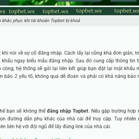
 khắc phục khi tài khoản Topbet bị khoá
 khi nói về sự cố đăng nhập. Cách lấy lại cũng khá đơn giản, t
t khẩu ngay biểu mẫu đăng nhập. Sau đó cung cấp thông tin 
công, hệ thống sẽ gửi lại liên kết giúp bạn đặt lại mật khẩu 
ảm bảo 2 yếu tố, không quá dễ đoán và phải có khả năng bảo
 chế bạn sẽ không thể
đăng nhập Topbet
. Nếu gặp trường hợp 
họn đường dẫn phụ khác của nhà cái để truy cập. Tuy nhiên
liên hệ với đội ngũ để lấy đúng link của nhà cái.