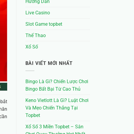
Hướng Dẫn
Live Casino
Slot Game topbet
Thể Thao
Xổ Số
BÀI VIẾT MỚI NHẤT
Bingo Là Gì? Chiến Lược Chơi
Bingo Bất Bại Từ Cao Thủ
Keno Vietlott Là Gì? Luật Chơi
 bắt
Và Mẹo Chiến Thắng Tại
khăn
Topbet
 cần
Xổ Số 3 Miền Topbet – Sân