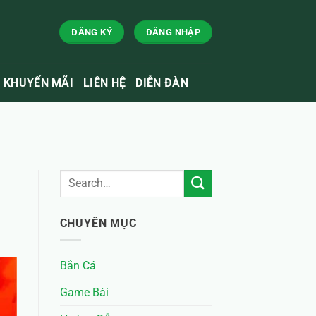
ĐĂNG KÝ
ĐĂNG NHẬP
KHUYẾN MÃI
LIÊN HỆ
DIỄN ĐÀN
CHUYÊN MỤC
Bắn Cá
Game Bài