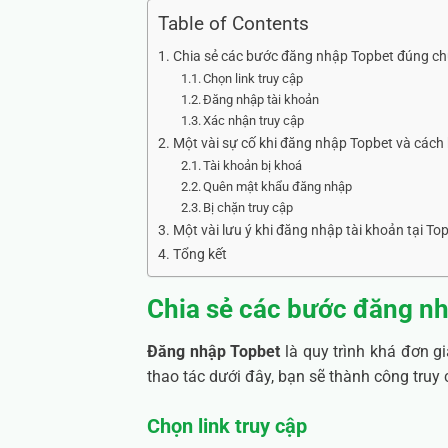
Table of Contents
Chia sẻ các bước đăng nhập Topbet đúng c
Chọn link truy cập
Đăng nhập tài khoản
Xác nhận truy cập
Một vài sự cố khi đăng nhập Topbet và cách
Tài khoản bị khoá
Quên mật khẩu đăng nhập
Bị chặn truy cập
Một vài lưu ý khi đăng nhập tài khoản tại To
Tổng kết
Chia sẻ các bước đăng n
Đăng nhập Topbet
là quy trình khá đơn g
thao tác dưới đây, bạn sẽ thành công truy 
Chọn link truy cập