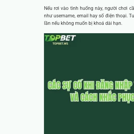
Nếu rơi vào tình huống này, người chơi c
như username, email hay số điện thoại. T
lần nếu không muốn bị khoá dài hạn.