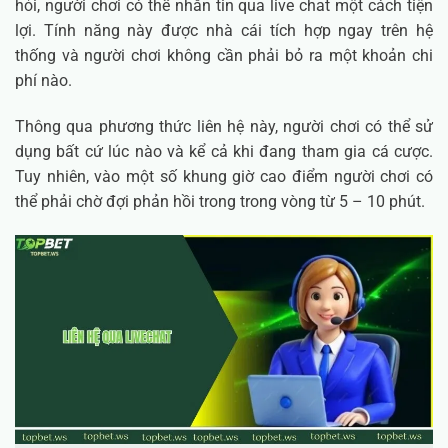
hỏi, người chơi có thể nhắn tin qua live chat một cách tiện
lợi. Tính năng này được nhà cái tích hợp ngay trên hệ
thống và người chơi không cần phải bỏ ra một khoản chi
phí nào.
Thông qua phương thức liên hệ này, người chơi có thể sử
dụng bất cứ lúc nào và kể cả khi đang tham gia cá cược.
Tuy nhiên, vào một số khung giờ cao điểm người chơi có
thể phải chờ đợi phản hồi trong trong vòng từ 5 – 10 phút.