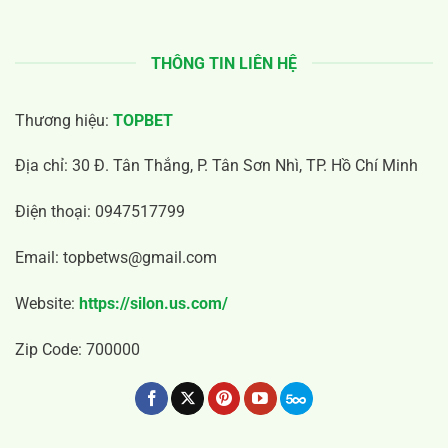
THÔNG TIN LIÊN HỆ
Thương hiệu:
TOPBET
Địa chỉ: 30 Đ. Tân Thắng, P. Tân Sơn Nhì, TP. Hồ Chí Minh
Điện thoại: 0947517799
Email:
topbetws@gmail.com
Website:
https://silon.us.com/
Zip Code: 700000