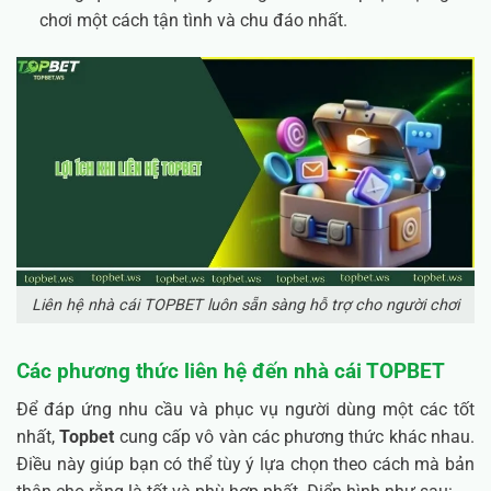
chơi một cách tận tình và chu đáo nhất.
Liên hệ nhà cái TOPBET luôn sẵn sàng hỗ trợ cho người chơi
Các phương thức liên hệ đến nhà cái TOPBET
Để đáp ứng nhu cầu và phục vụ người dùng một các tốt
nhất,
Topbet
cung cấp vô vàn các phương thức khác nhau.
Điều này giúp bạn có thể tùy ý lựa chọn theo cách mà bản