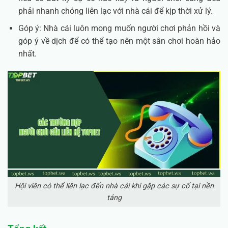
phải nhanh chóng liên lạc với nhà cái để kịp thời xử lý.
Góp ý: Nhà cái luôn mong muốn người chơi phản hồi và
góp ý về dịch để có thể tạo nên một sân chơi hoàn hảo
nhất.
Hội viên có thể liên lạc đến nhà cái khi gặp các sự cố tại nền
tảng