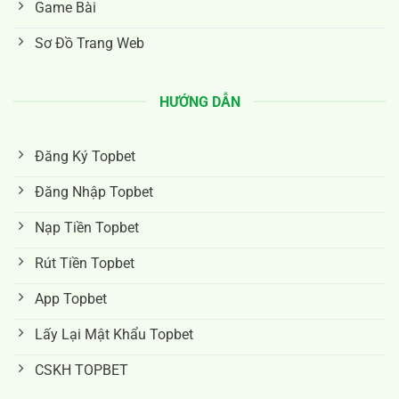
Game Bài
Sơ Đồ Trang Web
HƯỚNG DẪN
Đăng Ký Topbet
Đăng Nhập Topbet
Nạp Tiền Topbet
Rút Tiền Topbet
App Topbet
Lấy Lại Mật Khẩu Topbet
CSKH TOPBET